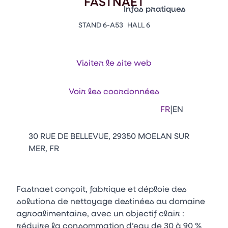
FASTNAET
Vitrine Innovations
Infos pratiques
Emballages
STAND 6-A53
HALL 6
Appuyez sur Entrée pour ou
Contacts
Venir au CFIA Rennes
Visiter le site web
Facebook
Linkedin
Instagram
Youtube
Tikt
Voir les coordonnées
|
FR
EN
30 RUE DE BELLEVUE, 29350 MOELAN SUR
MER, FR
Fastnaet conçoit, fabrique et déploie des
solutions de nettoyage destinées au domaine
agroalimentaire, avec un objectif clair :
réduire la consommation d’eau de 30 à 90 %