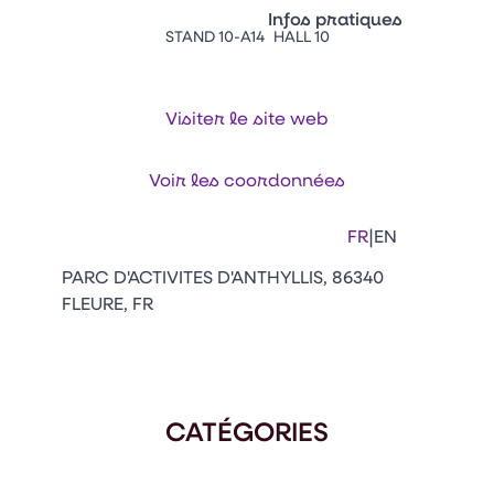
Vitrine Innovations
Infos pratiques
Emballages
STAND 10-A14
HALL 10
Appuyez sur Entrée pour ou
Contacts
Venir au CFIA Rennes
Visiter le site web
Facebook
Linkedin
Instagram
Youtube
Tikt
Voir les coordonnées
|
FR
EN
PARC D'ACTIVITES D'ANTHYLLIS, 86340
FLEURE, FR
CATÉGORIES