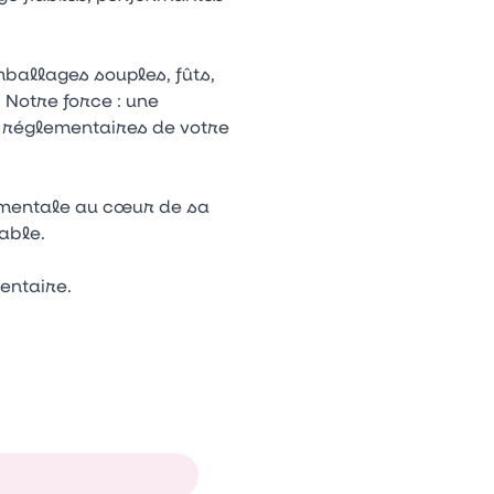
mballages souples, fûts,
 Notre force : une
t réglementaires de votre
nementale au cœur de sa
able.
entaire.