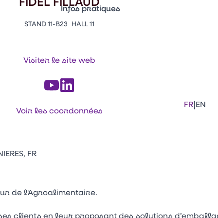
FIDEL FILLAUD
Infos pratiques
STAND 11-B23
HALL 11
Appuyez sur Entrée pour ouvrir le lien. 
Contacts
Venir au CFIA Rennes
Visiter le site web
Facebook
Linkedi
Ins
|
FR
EN
Voir les coordonnées
NIERES, FR
eur de l'Agroalimentaire.
ses clients en leur proposant des solutions d’emballa