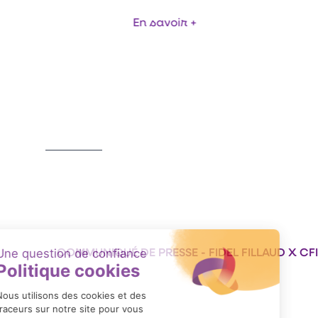
En savoir +
Item
1
of
15
COMMUNIQUÉ DE PRESSE - FIDEL FILLAUD X CF
Format : PDF (53 Ko)