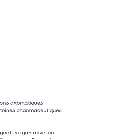
Appuyez sur la flèche bas pour ouvrir le sous-menu.
n
tagram
Youtube
Tiktok
tions aromatiques
oratoires pharmaceutiques
gnature gustative, en