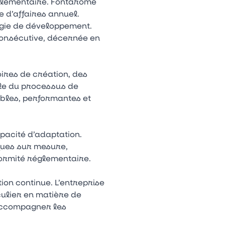
réglementaire. Fontarôme
e d’affaires annuel.
égie de développement.
consécutive, décernée en
ires de création, des
ble du processus de
ables, performantes et
pacité d’adaptation.
iques sur mesure,
formité réglementaire.
on continue. L’entreprise
ulier en matière de
’accompagner les