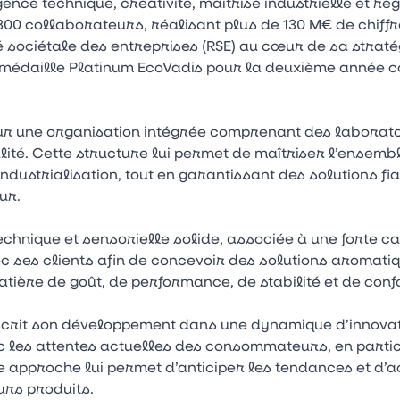
ence technique, créativité, maîtrise industrielle et 
 300 collaborateurs, réalisant plus de 130 M€ de chiffr
é sociétale des entreprises (RSE) au cœur de sa strat
 médaille Platinum EcoVadis pour la deuxième année 
ur une organisation intégrée comprenant des laborato
alité. Cette structure lui permet de maîtriser l’ensem
dustrialisation, tout en garantissant des solutions fi
ur.
chnique et sensorielle solide, associée à une forte ca
vec ses clients afin de concevoir des solutions aromat
tière de goût, de performance, de stabilité et de con
scrit son développement dans une dynamique d’innovati
 les attentes actuelles des consommateurs, en partic
tte approche lui permet d’anticiper les tendances et d
urs produits.