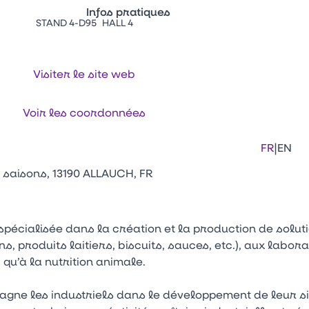
Infos pratiques
STAND 4-D95
HALL 4
Appuyez sur Entrée pour ouvrir le lien. 
Contacts
Venir au CFIA Rennes
Visiter le site web
Facebook
Linkedi
Ins
Voir les coordonnées
|
FR
EN
e saisons, 13190 ALLAUCH, FR
spécialisée dans la création et la production de solu
s, produits laitiers, biscuits, sauces, etc.), aux lab
qu’à la nutrition animale.
agne les industriels dans le développement de leur si