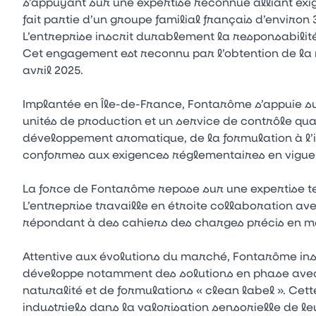
s’appuyant sur une expertise reconnue alliant exig
fait partie d’un groupe familial français d’environ
L’entreprise inscrit durablement la responsabilit
Cet engagement est reconnu par l’obtention de la
avril 2025.
Implantée en Île-de-France, Fontarôme s’appuie s
unités de production et un service de contrôle qu
développement aromatique, de la formulation à l’in
conformes aux exigences réglementaires en vigue
La force de Fontarôme repose sur une expertise te
L’entreprise travaille en étroite collaboration a
répondant à des cahiers des charges précis en ma
Attentive aux évolutions du marché, Fontarôme in
développe notamment des solutions en phase avec
naturalité et de formulations « clean label ». Ce
industriels dans la valorisation sensorielle de le