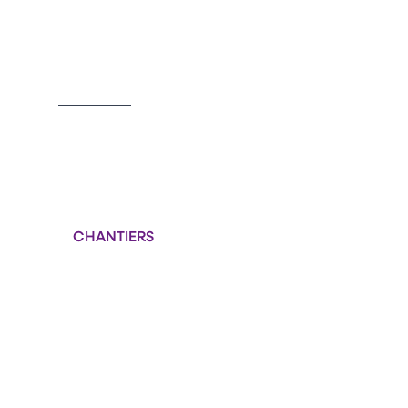
1
of
1
CHANTIERS
Format : PNG (1 Mo)