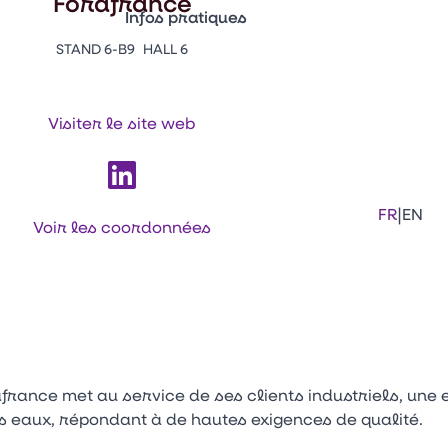
Forafrance
Infos pratiques
STAND 6-B9
HALL 6
Appuyez sur Entrée pour ouvrir le lien. 
Contacts
Venir au CFIA Rennes
Visiter le site web
Facebook
Linkedi
Ins
|
FR
EN
Voir les coordonnées
france met au service de ses clients industriels, une 
s eaux, répondant à de hautes exigences de qualité.