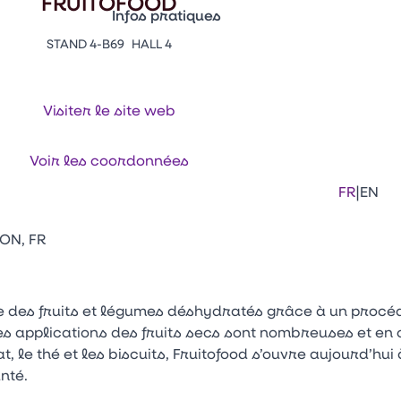
FRUITOFOOD
Infos pratiques
STAND 4-B69
HALL 4
Appuyez sur Entrée pour ouvrir le lien. 
Contacts
Venir au CFIA Rennes
Visiter le site web
Facebook
Linkedi
Ins
Voir les coordonnées
|
FR
EN
MON, FR
e des fruits et légumes déshydratés grâce à un procédé
 applications des fruits secs sont nombreuses et en 
le thé et les biscuits, Fruitofood s’ouvre aujourd’hui
nté.