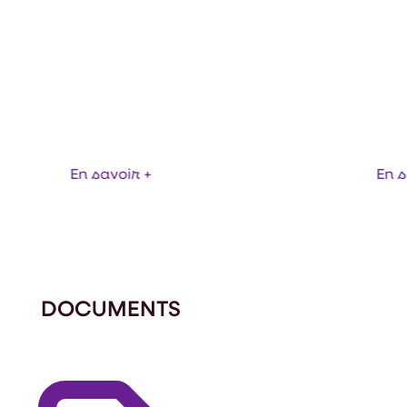
MANGUE BIO DÉS
ITS DÉSHYDRATÉS
800ΜM
En savoir +
En s
DOCUMENTS