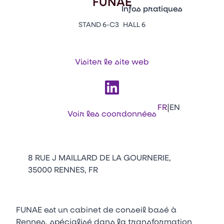
FUNAE
Vitrine Innovations
Infos pratiques
Emballages
STAND 6-C3
HALL 6
Appuyez sur Entrée pour ou
Contacts
Venir au CFIA Rennes
Visiter le site web
Facebook
Linkedin
Instagram
Youtube
Tikt
|
FR
EN
Voir les coordonnées
8 RUE J MAILLARD DE LA GOURNERIE,
35000 RENNES, FR
FUNAE est un cabinet de conseil basé à
Rennes, spécialisé dans la transformation