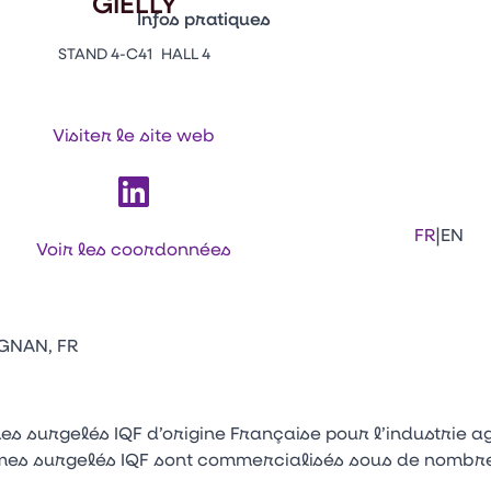
GIELLY
Infos pratiques
STAND 4-C41
HALL 4
Appuyez sur Entrée pour ouvrir le lien. 
Contacts
Venir au CFIA Rennes
Visiter le site web
Facebook
Linkedi
Ins
|
FR
EN
Voir les coordonnées
GNAN, FR
mes surgelés IQF d’origine Française pour l’industrie 
mes surgelés IQF sont commercialisés sous de nombr