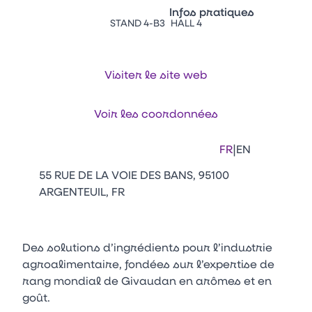
Vitrine Innovations
Infos pratiques
Emballages
STAND 4-B3
HALL 4
Appuyez sur Entrée pour ou
Contacts
Venir au CFIA Rennes
Visiter le site web
Facebook
Linkedin
Instagram
Youtube
Tikt
Voir les coordonnées
|
FR
EN
55 RUE DE LA VOIE DES BANS, 95100
ARGENTEUIL, FR
Des solutions d’ingrédients pour l’industrie
agroalimentaire, fondées sur l’expertise de
rang mondial de Givaudan en arômes et en
goût.