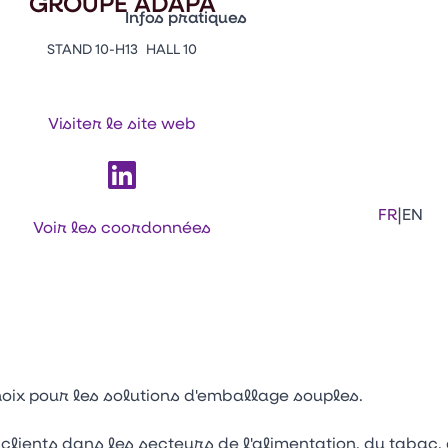
GROUPE ADAPA
Infos pratiques
STAND 10-H13
HALL 10
Appuyez sur Entrée pour ouvrir le lien. 
Contacts
Venir au CFIA Rennes
Visiter le site web
Facebook
Linkedi
Ins
|
FR
EN
Voir les coordonnées
oix pour les solutions d'emballage souples.
 clients dans les secteurs de l'alimentation, du taba