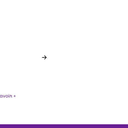
 EN PE ET PP –
ONCTIONNELS ET
 RECYCLAGE
avoir +