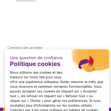
PAPERFLOW(RE) P-TYPE
MON
En savoir +
Item
1
of