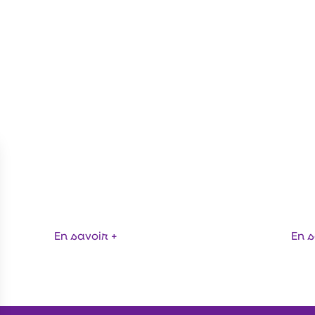
SACHETS STAND-UP
POLYVALENTS, F
OTOP(RE) P-TYPE AND C-BASE
CONÇUS POUR LE
En savoir +
En s