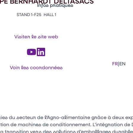
PE BERNHARDT DELTASACS
Infos pratiques
STAND 1-F25
HALL 1
Appuyez sur Entrée pour ouvrir le lien. 
Contacts
Venir au CFIA Rennes
Visiter le site web
Facebook
Linkedi
Ins
|
FR
EN
Voir les coordonnées
ies du secteur de l'Agro-alimentaire grâce à deux e
ation de machines de conditionnement. L’intégration de
la transition vers des solutions d’emballages durable