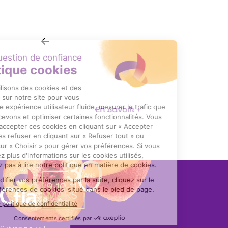
ETUI TABLETTES DE CHOCOLAT
POC
En savoir +
Item
1
of
10
Suivez nous !