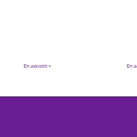
REMPLISSEUSE E
HES COUSSINS
EN SACS
En savoir +
En s