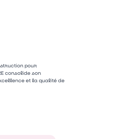
Appuyez sur la flèche bas pour ouvrir le sous-menu.
n
tagram
Youtube
Tiktok
struction pour
RE consolide son
xcellence et la qualité de