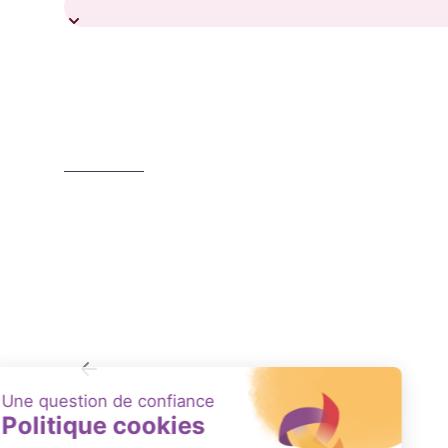
HI-F
LR 