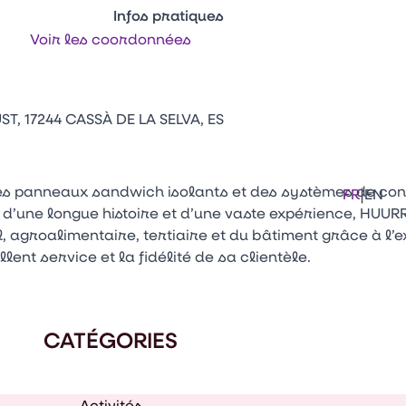
Infos pratiques
Voir les coordonnées
Appuyez sur Entrée pour ouvrir le lien. 
Contacts
Venir au CFIA Rennes
, 17244 CASSÀ DE LA SELVA, ES
Facebook
Linkedi
Ins
es panneaux sandwich isolants et des systèmes de con
|
FR
EN
 d’une longue histoire et d’une vaste expérience, HUUR
 agroalimentaire, tertiaire et du bâtiment grâce à l’e
lent service et la fidélité de sa clientèle.
CATÉGORIES
Activités