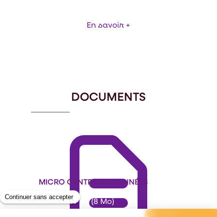
En savoir +
Item
1
of
1
DOCUMENTS
MICRO CENTRE DE DONNÉES
Format : PDF (8 Mo)