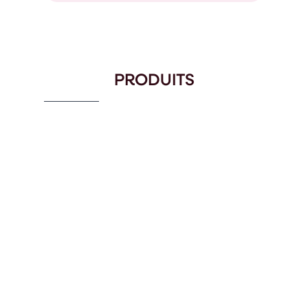
PRODUITS
SERVEUR POUR MICRO DATA
CENTER EN MILIEU HOSTILE