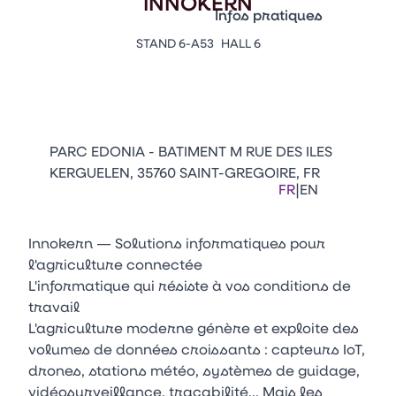
INNOKERN
Vitrine Innovations
Infos pratiques
Emballages
STAND 6-A53
HALL 6
Appuyez sur Entrée pour ou
Contacts
Venir au CFIA Rennes
Facebook
Linkedin
Instagram
Youtube
Tikt
PARC EDONIA - BATIMENT M RUE DES ILES
KERGUELEN, 35760 SAINT-GREGOIRE, FR
|
FR
EN
Innokern — Solutions informatiques pour
l'agriculture connectée
L'informatique qui résiste à vos conditions de
travail
L'agriculture moderne génère et exploite des
volumes de données croissants : capteurs IoT,
drones, stations météo, systèmes de guidage,
vidéosurveillance, traçabilité... Mais les