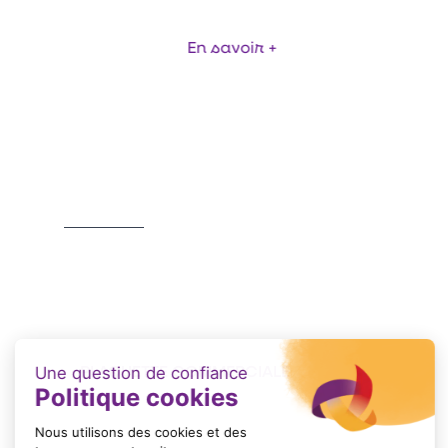
En savoir +
Item
1
of
4
PLAQUETTE COMMERCIALE
Format : PDF (1 Mo)