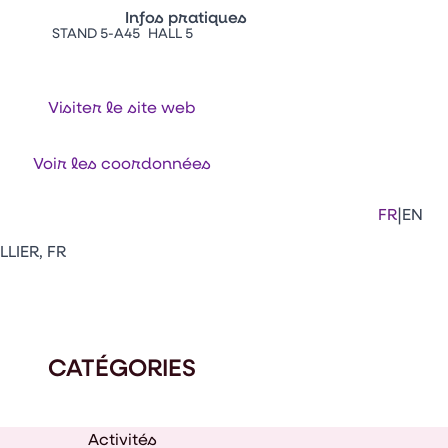
Infos pratiques
STAND 5-A45
HALL 5
Appuyez sur Entrée pour ouvrir le lien. 
Contacts
Venir au CFIA Rennes
Visiter le site web
Facebook
Linkedi
Ins
Voir les coordonnées
|
FR
EN
LIER, FR
CATÉGORIES
Activités