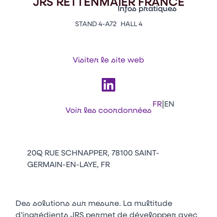
JRS RETTENMAIER FRANCE
Vitrine Innovations
Infos pratiques
Emballages
STAND 4-A72
HALL 4
Appuyez sur Entrée pour ou
Contacts
Venir au CFIA Rennes
Visiter le site web
Facebook
Linkedin
Instagram
Youtube
Tikt
|
FR
EN
Voir les coordonnées
20Q RUE SCHNAPPER, 78100 SAINT-
GERMAIN-EN-LAYE, FR
Des solutions sur mesure. La multitude
d'ingrédients JRS permet de développer avec