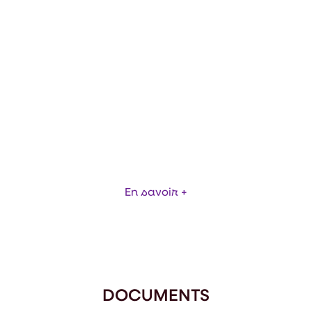
FIBRES VÉGÉTALES ET
INGRÉDIENTS FONCTIONNELS
En savoir +
Item
1
of
1
DOCUMENTS