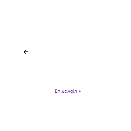
LOG
D'A
QUE
DÉBITMÈTRE À INDUCTION
ENR
JUMO
MAGNÉTIQUE - JUMO FLOWTRANS
VAR
MAG H20
EV
En savoir +
Item
1
of
34