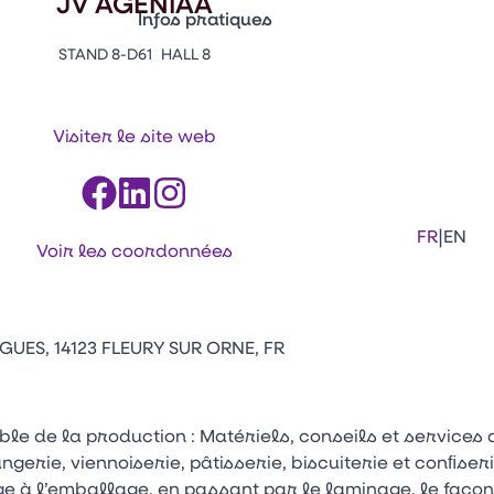
JV AGENIAA
Infos pratiques
STAND 8-D61
HALL 8
Appuyez sur Entrée pour ouvrir le lien. 
Contacts
Venir au CFIA Rennes
Visiter le site web
Facebook
Linkedi
Ins
|
FR
EN
Voir les coordonnées
UES, 14123 FLEURY SUR ORNE, FR
ble de la production : Matériels, conseils et services 
gerie, viennoiserie, pâtisserie, biscuiterie et conﬁser
e à l’emballage, en passant par le laminage, le façon