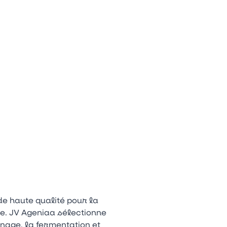
Appuyez sur la flèche bas pour ouvrir le sous-menu.
n
tagram
Youtube
Tiktok
de haute qualité pour la
ie. JV Ageniaa sélectionne
nage, la fermentation et