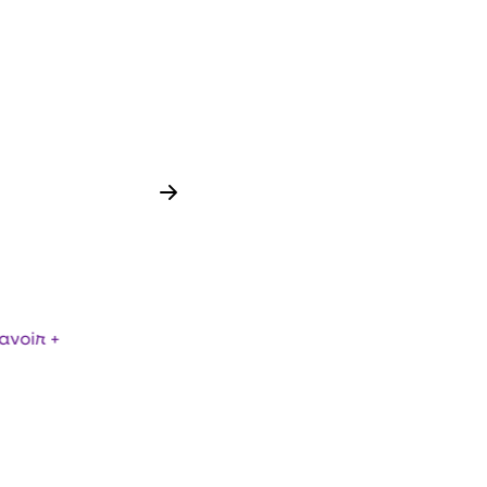
DIVISEUSES BOULEUSES - REX
TAIRES
FUTURA MULTI
avoir +
En savoir +