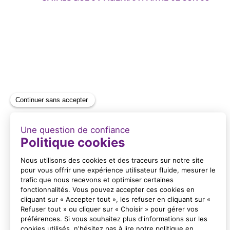
Format : PDF (20 Mo)
CATALOGUE JV AGENIAA PARTIE 03 SUR 03
Format : PDF (18 Mo)