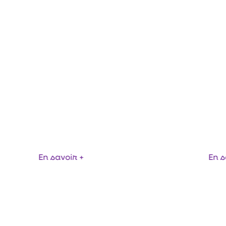
LANCELLES
BATTEURS PLANÉ
En savoir +
En s