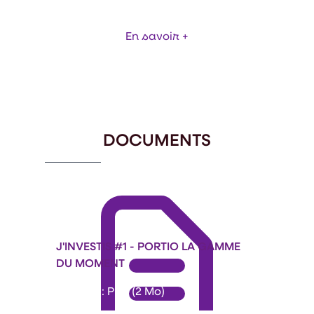
En savoir +
Item
1
of
68
DOCUMENTS
J'INVESTIS #1 - PORTIO LA GAMME
DU MOMENT
Format : PDF (2 Mo)