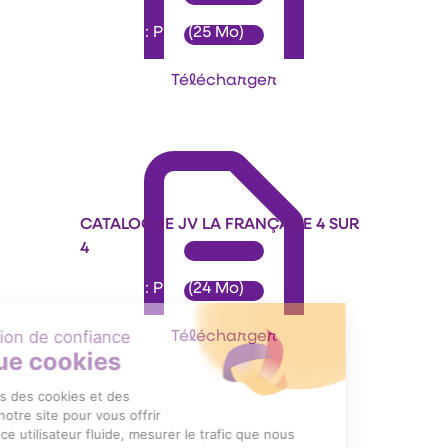
Format : PDF (25 Mo)
Télécharger
CATALOGUE JV LA FRANÇAISE 4 SUR
4
Format : PDF (24 Mo)
Télécharger