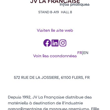
JV LA FRANCAISE
Vitrine Innovations
Infos pratiques
Emballages
STAND 8-A19
HALL 8
Appuyez sur Entrée pour ou
Contacts
Venir au CFIA Rennes
Visiter le site web
Facebook
Linkedin
Instagram
Youtube
Tikt
|
FR
EN
Voir les coordonnées
572 RUE DE LA JOSSIERE, 61100 FLERS, FR
Depuis 1992, JV La Française distribue des
matériels à destination de l’industrie
agroalimentaire de marques premiums. Elle