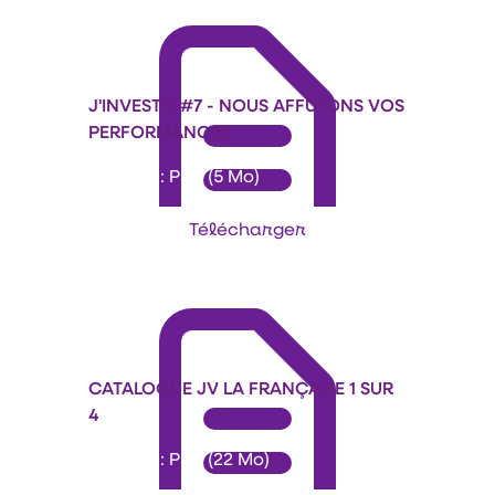
J'INVESTIS #7 - NOUS AFFÛTONS VOS
PERFORMANCES
Format : PDF (5 Mo)
Télécharger
CATALOGUE JV LA FRANÇAISE 1 SUR
4
Format : PDF (22 Mo)