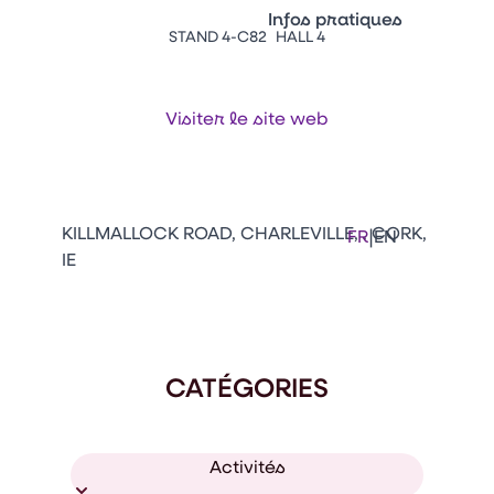
Vitrine Innovations
Infos pratiques
Emballages
STAND 4-C82
HALL 4
Appuyez sur Entrée pour ou
Contacts
Venir au CFIA Rennes
Visiter le site web
Facebook
Linkedin
Instagram
Youtube
Tikt
KILLMALLOCK ROAD, CHARLEVILLE, . CORK,
|
FR
EN
IE
CATÉGORIES
Activités