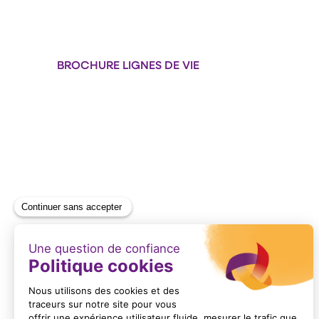
BROCHURE LIGNES DE VIE
Format : PDF (12 Mo)
BROCHURE FIXUP ECHELLES À CRINOLINE
Format : PDF (5 Mo)