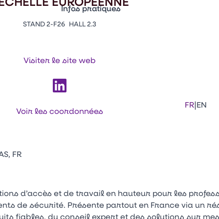
'ÉCHELLE EUROPÉENNE
Infos pratiques
STAND 2-F26
HALL 2.3
Appuyez sur Entrée pour ouvrir le lien. 
Contacts
Venir au CFIA Rennes
Visiter le site web
Facebook
Linkedi
Ins
|
FR
EN
Voir les coordonnées
AS, FR
tions d’accès et de travail en hauteur pour les profess
nts de sécurité. Présente partout en France via un r
ts fiables, du conseil expert et des solutions sur me