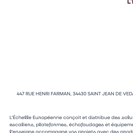
L
447 RUE HENRI FARMAN, 34430 SAINT JEAN DE VED
L’Échelle Européenne conçoit et distribue des solu
escaliers, plateformes, échafaudages et équipeme
l’enseigne accompagne vos projets avec des produi