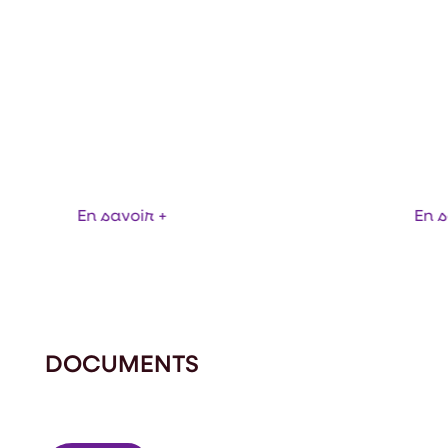
PLATES-FORMES 
ELLE À CRINOLINE
ROULANTES ET LÉ
En savoir +
En s
DOCUMENTS