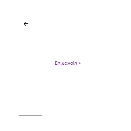
ECHELLE PROSTEP
ÉCH
En savoir +
Item
1
of
6