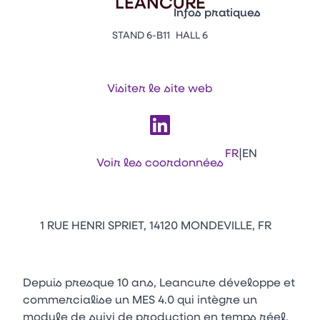
LEANCURE
Vitrine Innovations
Infos pratiques
Emballages
STAND 6-B11
HALL 6
Appuyez sur Entrée pour ou
Contacts
Venir au CFIA Rennes
Visiter le site web
Facebook
Linkedin
Instagram
Youtube
Tikt
|
FR
EN
Voir les coordonnées
1 RUE HENRI SPRIET, 14120 MONDEVILLE, FR
Depuis presque 10 ans, Leancure développe et
commercialise un MES 4.0 qui intègre un
module de suivi de production en temps réel,