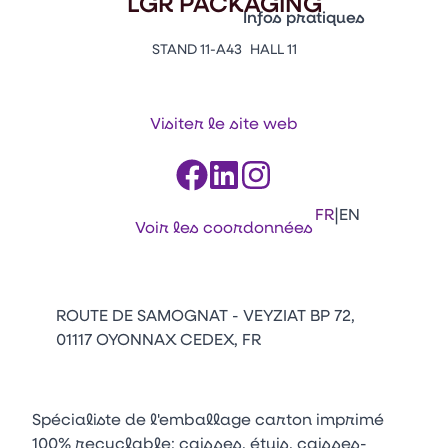
LGR PACKAGING
Vitrine Innovations
Infos pratiques
Emballages
STAND 11-A43
HALL 11
Appuyez sur Entrée pour ou
Contacts
Venir au CFIA Rennes
Visiter le site web
Facebook
Linkedin
Instagram
Youtube
Tikt
|
FR
EN
Voir les coordonnées
ROUTE DE SAMOGNAT - VEYZIAT BP 72,
01117 OYONNAX CEDEX, FR
Spécialiste de l'emballage carton imprimé
100% recyclable: caisses, étuis, caisses-