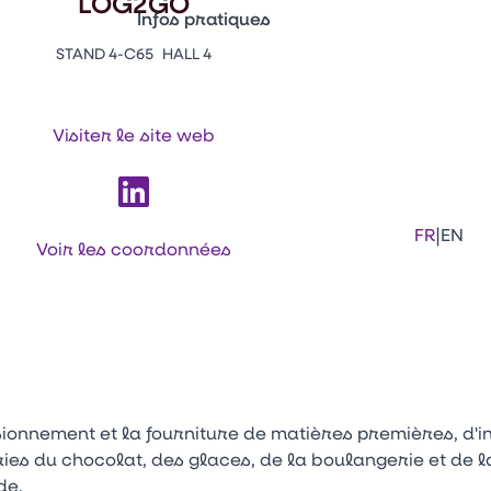
LOG2GO
Infos pratiques
STAND 4-C65
HALL 4
Appuyez sur Entrée pour ouvrir le lien. 
Contacts
Venir au CFIA Rennes
Visiter le site web
Facebook
Linkedi
Ins
|
FR
EN
Voir les coordonnées
isionnement et la fourniture de matières premières, d'
ries du chocolat, des glaces, de la boulangerie et de la
de.