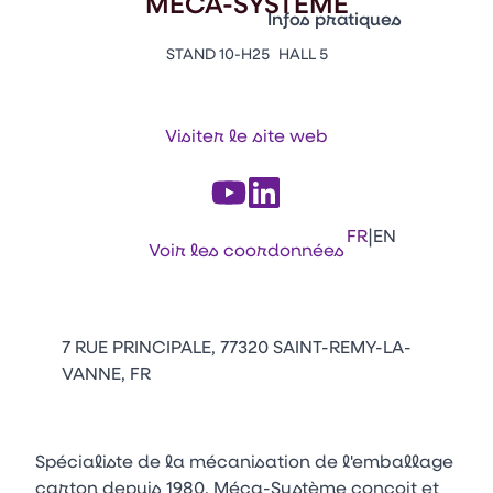
MECA-SYSTEME
Vitrine Innovations
Infos pratiques
Emballages
STAND 10-H25
HALL 5
Appuyez sur Entrée pour ou
Contacts
Venir au CFIA Rennes
Visiter le site web
Facebook
Linkedin
Instagram
Youtube
Tikt
|
FR
EN
Voir les coordonnées
7 RUE PRINCIPALE, 77320 SAINT-REMY-LA-
VANNE, FR
Spécialiste de la mécanisation de l'emballage
carton depuis 1980, Méca-Système conçoit et