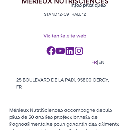
MERIEUX NUTRISCIENCES
Vitrine Innovations
Infos pratiques
Emballages
STAND 12-C9
HALL 12
Appuyez sur Entrée pour ou
Contacts
Venir au CFIA Rennes
Visiter le site web
Facebook
Linkedin
Instagram
Youtube
Tikt
|
FR
EN
25 BOULEVARD DE LA PAIX, 95800 CERGY,
FR
Mérieux NutriSciences accompagne depuis
plus de 50 ans les professionnels de
l’agroalimentaire pour garantir des aliments