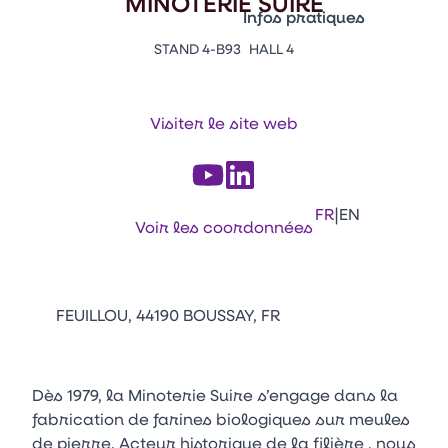
MINOTERIE SUIRE
Vitrine Innovations
Infos pratiques
Emballages
STAND 4-B93
HALL 4
Appuyez sur Entrée pour ou
Contacts
Venir au CFIA Rennes
Visiter le site web
Facebook
Linkedin
Instagram
Youtube
Tikt
|
FR
EN
Voir les coordonnées
FEUILLOU, 44190 BOUSSAY, FR
Dès 1979, la Minoterie Suire s’engage dans la
fabrication de farines biologiques sur meules
de pierre. Acteur historique de la filière , nous