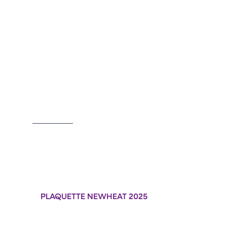
Item
1
of
2
PLAQUETTE NEWHEAT 2025
Format : PDF (8 Mo)