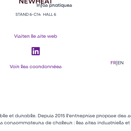
NEWHEAT
Infos pratiques
STAND 6-C14
HALL 6
Appuyez sur Entrée pour ouvrir le lien. 
Contacts
Venir au CFIA Rennes
Visiter le site web
Facebook
Linkedi
Ins
|
FR
EN
Voir les coordonnées
le et durable. Depuis 2015 l’entreprise propose des s
s consommateurs de chaleur : les sites industriels et