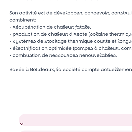
Son activité est de développer, concevoir, constru
combinent:
- récupération de chaleur fatale,
- production de chaleur directe (solaire thermiqu
- systèmes de stockage thermique courte et longu
- électrification optimisée (pompes à chaleur, c
- combustion de ressources renouvelables.
Basée à Bordeaux, la société compte actuellement 7