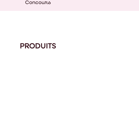
Concours
PRODUITS
TRALE SOLAIRE THERMIQUE
CENTRALE SOLAI
TOSOL À VERDUN, FRANCE
EURIASOL À HER