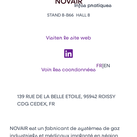
NOVAIR
Vitrine Innovations
Infos pratiques
Emballages
STAND 8-B66
HALL 8
Appuyez sur Entrée pour ou
Contacts
Venir au CFIA Rennes
Visiter le site web
Facebook
Linkedin
Instagram
Youtube
Tikt
|
FR
EN
Voir les coordonnées
139 RUE DE LA BELLE ETOILE, 95942 ROISSY
CDG CEDEX, FR
NOVAIR est un fabricant de systèmes de gaz
industriels et médicaux implanté en région