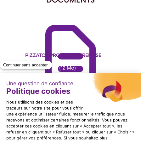
PIZZATO | PROFIL D'ENTREPRISE
Format : PDF (12 Mo)
Télécharger