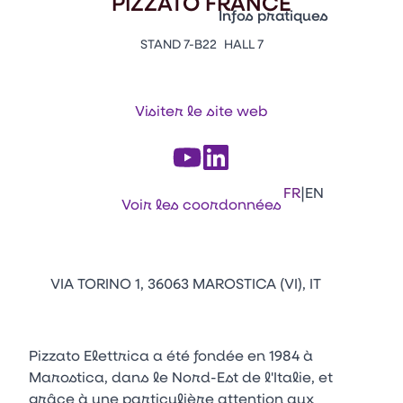
PIZZATO FRANCE
Vitrine Innovations
Infos pratiques
Emballages
STAND 7-B22
HALL 7
Appuyez sur Entrée pour ou
Contacts
Venir au CFIA Rennes
Visiter le site web
Facebook
Linkedin
Instagram
Youtube
Tikt
|
FR
EN
Voir les coordonnées
VIA TORINO 1, 36063 MAROSTICA (VI), IT
Pizzato Elettrica a été fondée en 1984 à
Marostica, dans le Nord-Est de l'Italie, et
grâce à une particulière attention aux