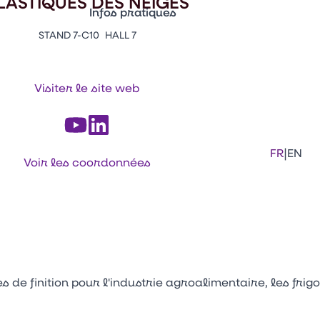
LASTIQUES DES NEIGES
Infos pratiques
STAND 7-C10
HALL 7
Appuyez sur Entrée pour ouvrir le lien. 
Contacts
Venir au CFIA Rennes
Visiter le site web
Facebook
Linkedi
Ins
|
FR
EN
Voir les coordonnées
 de finition pour l'industrie agroalimentaire, les frigo