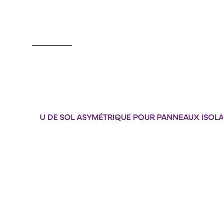
of
5
U DE SOL ASYMÉTRIQUE POUR PANNEAUX ISOL
Format : PDF (189 Ko)