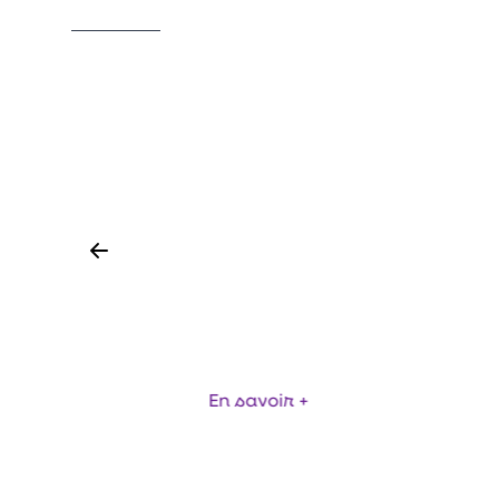
MAGNÉTOCHOK - PROTECTION PORTE
FRIGORIFIQUE - NOUVEAUTÉ 2024
MA
En savoir +
Item
1