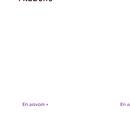
GNETOLISSE
LAMBRIS L-VIS
En savoir +
En s