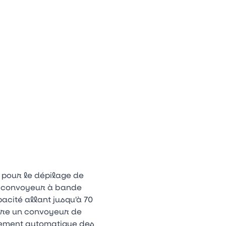
Appuyez sur la flèche bas pour ouvrir le sous-menu.
n
tagram
Youtube
Tiktok
 pour le dépilage de
le convoyeur à bande
acité allant jusqu'à 70
gre un convoyeur de
gement automatique des