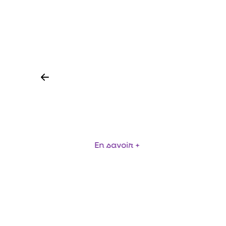
FLEX LOADER - CHARGEURS
FLEXIBLES
CO
En savoir +
Item
1
of
6