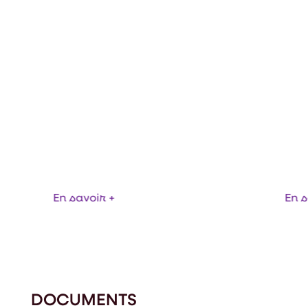
ANYTRAY - DÉPI
NVOYEUR
PNEUMATIQUES
En savoir +
En s
DOCUMENTS