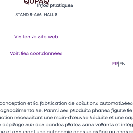
QUPAQ
Infos pratiques
STAND 8-A66
HALL 8
Appuyez sur Entrée pour ouvrir le lien. 
Contacts
Venir au CFIA Rennes
Visiter le site web
Facebook
Linkedi
Ins
Voir les coordonnées
|
FR
EN
conception et la fabrication de solutions automatisées
e agroalimentaire. Parmi ses produits phares figure 
uction nécessitant une main-d'œuvre réduite et une cap
e dépilage sur des bandes plates sans volants et intè
space et assurant une autonomie accrue grâce au char