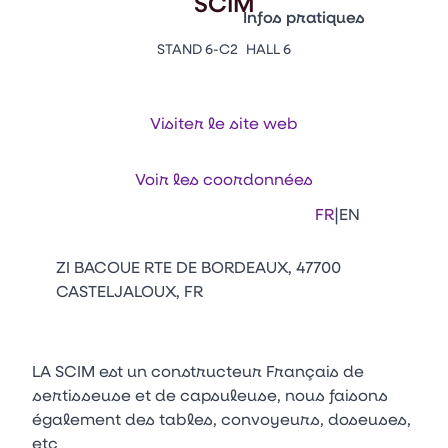
SCIM
Vitrine Innovations
Infos pratiques
Emballages
STAND 6-C2
HALL 6
Appuyez sur Entrée pour ou
Contacts
Venir au CFIA Rennes
Visiter le site web
Facebook
Linkedin
Instagram
Youtube
Tikt
Voir les coordonnées
|
FR
EN
ZI BACOUE RTE DE BORDEAUX, 47700
CASTELJALOUX, FR
LA SCIM est un constructeur Français de
sertisseuse et de capsuleuse, nous faisons
également des tables, convoyeurs, doseuses,
etc