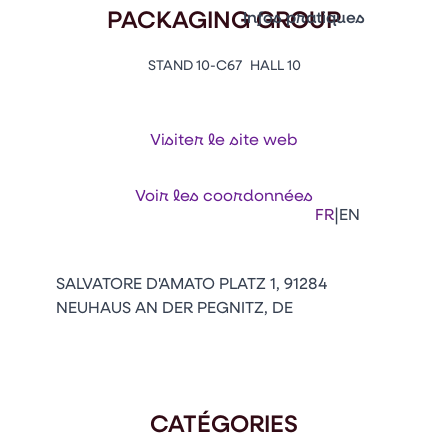
Vitrine Innovations
PACKAGING GROUP
Infos pratiques
Emballages
Appuyez sur Entrée pour ou
Contacts
STAND 10-C67
HALL 10
Venir au CFIA Rennes
Visiter le site web
Facebook
Linkedin
Instagram
Youtube
Tikt
Voir les coordonnées
|
FR
EN
SALVATORE D'AMATO PLATZ 1, 91284
NEUHAUS AN DER PEGNITZ, DE
CATÉGORIES