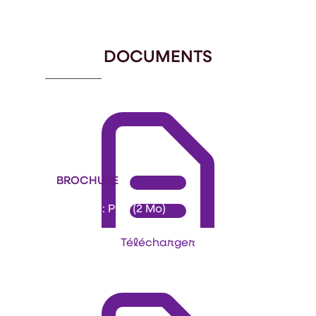
1
of
8
DOCUMENTS
BROCHURE
Format : PDF (2 Mo)
Télécharger