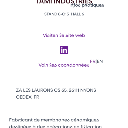
TAMI INDUSTRIES
Vitrine Innovations
Infos pratiques
Emballages
STAND 6-C15
HALL 6
Appuyez sur Entrée pour ou
Contacts
Venir au CFIA Rennes
Visiter le site web
Facebook
Linkedin
Instagram
Youtube
Tikt
|
FR
EN
Voir les coordonnées
ZA LES LAURONS CS 65, 26111 NYONS
CEDEX, FR
Fabricant de membranes céramiques
destinées à des opérations en filtration