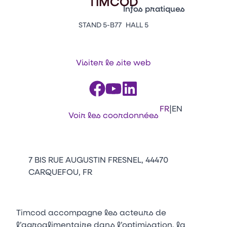
TIMCOD
Vitrine Innovations
Infos pratiques
Emballages
STAND 5-B77
HALL 5
Appuyez sur Entrée pour ou
Contacts
Venir au CFIA Rennes
Visiter le site web
Facebook
Linkedin
Instagram
Youtube
Tikt
|
FR
EN
Voir les coordonnées
7 BIS RUE AUGUSTIN FRESNEL, 44470
CARQUEFOU, FR
Timcod accompagne les acteurs de
l’agroalimentaire dans l’optimisation, la