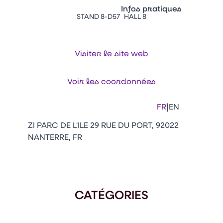
Vitrine Innovations
Infos pratiques
Emballages
STAND 8-D57
HALL 8
Appuyez sur Entrée pour ou
Contacts
Venir au CFIA Rennes
Visiter le site web
Facebook
Linkedin
Instagram
Youtube
Tikt
Voir les coordonnées
|
FR
EN
ZI PARC DE L'ILE 29 RUE DU PORT, 92022
NANTERRE, FR
CATÉGORIES